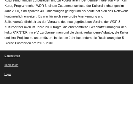
Kultureinrichtungen zu betreuen und zu koordinieren. Der genialen Idee von Prof. Karl
Karst, Programmchef WDR 3, einem Zusammenschluss der Kultureinrichtungen im
Jahr 2000, sind spontan 40 Einrichtungen gefolgt und bis heute hat sich das Netzwerk
kontinuierlich erweitert. Es war für mich eine große Anerkennung und
Selbstverständlichkeit als der Vorstand des neu gegründeten Vereins der WDR 3
Kulturpartner mich im Jahre 2007 fragte, die ehrenamtliche Geschäftsführung für den
kulturPARNTERnrw e.V. zu übernehmen und die damit verbundene Aufgabe, die Kultur
und ihre Projekte zu unterstützen. In diesem Jahr besonders die Realisierung der 5-
Sterne-Busfahrten am 29.05.2010.
Datenschutz
Impressum
Login