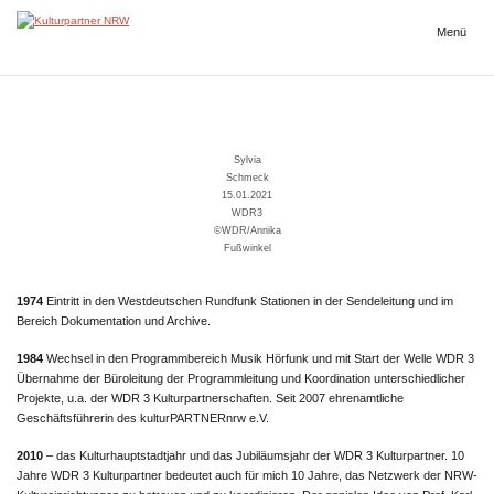
Zum
Inhalt
Menü
Kulturpartner
springen
NRW
Sylvia
Schmeck
15.01.2021
WDR3
©WDR/Annika
Fußwinkel
1974
Eintritt in den Westdeutschen Rundfunk Stationen in der Sendeleitung und im
Bereich Dokumentation und Archive.
1984
Wechsel in den Programmbereich Musik Hörfunk und mit Start der Welle WDR 3
Übernahme der Büroleitung der Programmleitung und Koordination unterschiedlicher
Projekte, u.a. der WDR 3 Kulturpartnerschaften. Seit 2007 ehrenamtliche
Geschäftsführerin des kulturPARTNERnrw e.V.
2010
– das Kulturhauptstadtjahr und das Jubiläumsjahr der WDR 3 Kulturpartner. 10
Jahre WDR 3 Kulturpartner bedeutet auch für mich 10 Jahre, das Netzwerk der NRW-