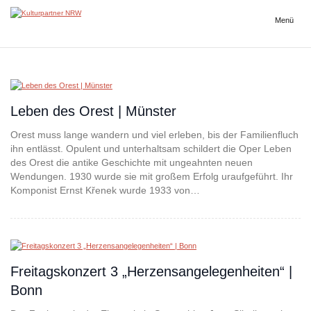
Zum
Inhalt
Menü
Kulturpartner
springen
NRW
Leben des Orest | Münster
Orest muss lange wandern und viel erleben, bis der Familienfluch
ihn entlässt. Opulent und unterhaltsam schildert die Oper Leben
des Orest die antike Geschichte mit ungeahnten neuen
Wendungen. 1930 wurde sie mit großem Erfolg uraufgeführt. Ihr
Komponist Ernst Křenek wurde 1933 von…
Freitagskonzert 3 „Herzensangelegenheiten“ |
Bonn