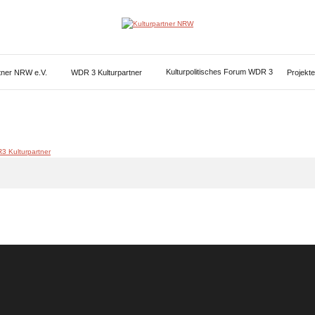
Kulturpartner
NRW
Kulturpolitisches Forum WDR 3
rtner NRW e.V.
WDR 3 Kulturpartner
Projekte
3 Kulturpartner