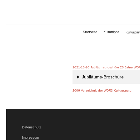
Zum
Inhalt
springen
Startseite
Kulturtipps
Kulturpa
2021-10-30 Jubiläumsbroschüre 20 Jahre WDR
Jubiläums-Broschüre
2006 Verzeichnis der WDR3 Kulturpartner
Datenschutz
Impressum