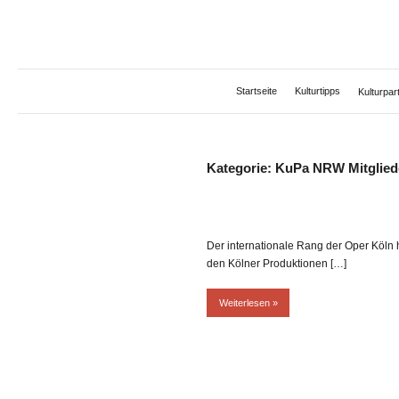
Zum
Inhalt
springen
Startseite
Kulturtipps
Kulturpa
Kategorie:
KuPa NRW Mitglied
Der internationale Rang der Oper Köln 
den Kölner Produktionen […]
Weiterlesen