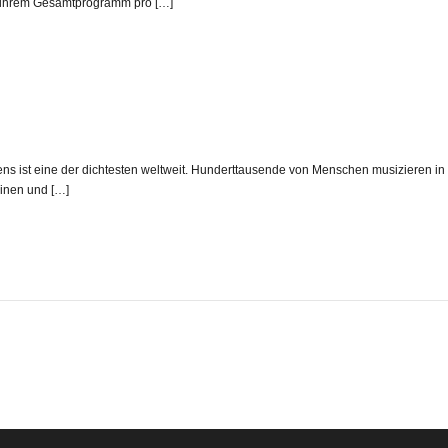
n ihrem Gesamtprogramm pro […]
ns ist eine der dichtesten weltweit. Hunderttausende von Menschen musizieren in
einen und […]