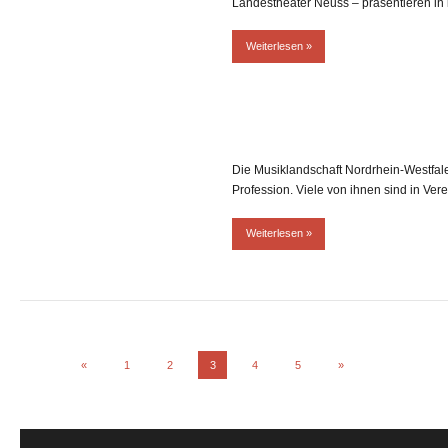
Landestheater Neuss – präsentieren i
Weiterlesen
Die Musiklandschaft Nordrhein-Westfale
Profession. Viele von ihnen sind in Ver
Weiterlesen
Beitragsnavigation
Vorherige
Nächste
«
1
2
3
4
5
»
Beiträge
Beiträge