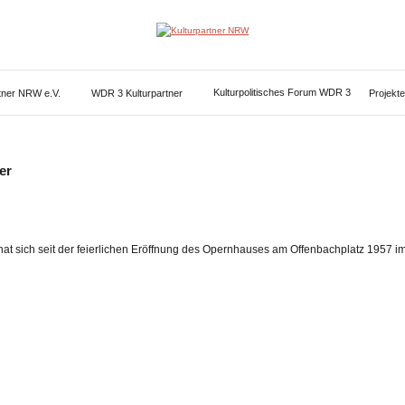
Kulturpartner
NRW
Kulturpolitisches Forum WDR 3
rtner NRW e.V.
WDR 3 Kulturpartner
Projekte
er
hat sich seit der feierlichen Eröffnung des Opernhauses am Offenbachplatz 1957 im