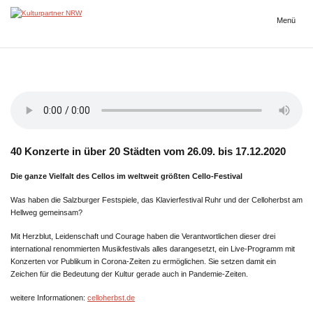
Zum
Inhalt
Menü
Kulturpartner
springen
NRW
40 Konzerte in über 20 Städten vom 26.09. bis 17.12.2020
Die ganze Vielfalt des Cellos im weltweit größten Cello-Festival
Was haben die Salzburger Festspiele, das Klavierfestival Ruhr und der Celloherbst am
Hellweg gemeinsam?
Mit Herzblut, Leidenschaft und Courage haben die Verantwortlichen dieser drei
international renommierten Musikfestivals alles darangesetzt, ein Live-Programm mit
Konzerten vor Publikum in Corona-Zeiten zu ermöglichen. Sie setzen damit ein
Zeichen für die Bedeutung der Kultur gerade auch in Pandemie-Zeiten.
weitere Informationen:
celloherbst.de