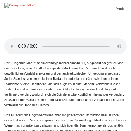
Zum
Inhalt
Menü
Kulturpartner
springen
NRW
Der „Fliegende Markt“ ist ein Archetyp mobiler Architektur, aufgebaut als großer Markt
aus einzelnen, vom Künstler konzipierten Marktständen. Die Stände sind nach
gewöhnlichem Vorbild entworfen und der architektonischen Umgebung angepasst.
Jeder Stand ist von einem kleinen Baldachin gedeckt und trägt zwischen seinem
Ständerwerk eine Tischfläche, die sich zugleich in eine Sitzbank verwandeln lässt.
Zudem kann das Ständerwerk über den Baldachin hinaus vertikal und diagonal
verlängert werden, wodurch sich die Stände in Überkopfhöhe miteinander verbinden.
So wächst der Markt in seiner modularen Struktur nicht nur horizontal, sondern auch
vertikal in die Höhe des Platzes.
Das Museum für Gegenwartskunst wird die geschaffene Installation dazu nutzen,
einen Teil seines Rahmenprogramms sowie seine Vermittlungsaktivitäten bei schönem
Wetter nach draußen zu verlagern und sich über die Sommermonate als buchstäblich
„offenes Museum“ zu präsentieren. Dazu werden auch andere Institutionen und