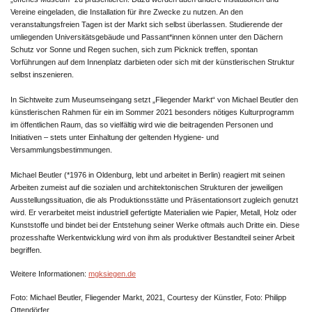
Vereine eingeladen, die Installation für ihre Zwecke zu nutzen. An den
veranstaltungsfreien Tagen ist der Markt sich selbst überlassen. Studierende der
umliegenden Universitätsgebäude und Passant*innen können unter den Dächern
Schutz vor Sonne und Regen suchen, sich zum Picknick treffen, spontan
Vorführungen auf dem Innenplatz darbieten oder sich mit der künstlerischen Struktur
selbst inszenieren.
In Sichtweite zum Museumseingang setzt „Fliegender Markt“ von Michael Beutler den
künstlerischen Rahmen für ein im Sommer 2021 besonders nötiges Kulturprogramm
im öffentlichen Raum, das so vielfältig wird wie die beitragenden Personen und
Initiativen – stets unter Einhaltung der geltenden Hygiene- und
Versammlungsbestimmungen.
Michael Beutler (*1976 in Oldenburg, lebt und arbeitet in Berlin) reagiert mit seinen
Arbeiten zumeist auf die sozialen und architektonischen Strukturen der jeweiligen
Ausstellungssituation, die als Produktionsstätte und Präsentationsort zugleich genutzt
wird. Er verarbeitet meist industriell gefertigte Materialien wie Papier, Metall, Holz oder
Kunststoffe und bindet bei der Entstehung seiner Werke oftmals auch Dritte ein. Diese
prozesshafte Werkentwicklung wird von ihm als produktiver Bestandteil seiner Arbeit
begriffen.
Weitere Informationen:
mgksiegen.de
Foto: Michael Beutler, Fliegender Markt, 2021, Courtesy der Künstler, Foto: Philipp
Ottendörfer