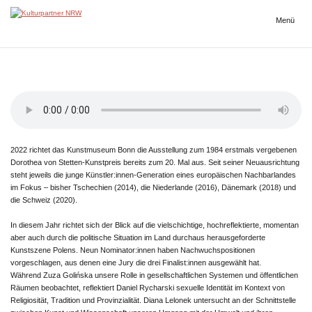
Zum
Inhalt
Menü
Kulturpartner
springen
NRW
2022 richtet das Kunstmuseum Bonn die Ausstellung zum 1984 erstmals vergebenen
Dorothea von Stetten-Kunstpreis bereits zum 20. Mal aus. Seit seiner Neuausrichtung
steht jeweils die junge Künstler:innen-Generation eines europäischen Nachbarlandes
im Fokus – bisher Tschechien (2014), die Niederlande (2016), Dänemark (2018) und
die Schweiz (2020).
In diesem Jahr richtet sich der Blick auf die vielschichtige, hochreflektierte, momentan
aber auch durch die politische Situation im Land durchaus herausgeforderte
Kunstszene Polens. Neun Nominator:innen haben Nachwuchspositionen
vorgeschlagen, aus denen eine Jury die drei Finalist:innen ausgewählt hat.
Während Zuza Golińska unsere Rolle in gesellschaftlichen Systemen und öffentlichen
Räumen beobachtet, reflektiert Daniel Rycharski sexuelle Identität im Kontext von
Religiosität, Tradition und Provinzialität. Diana Lelonek untersucht an der Schnittstelle