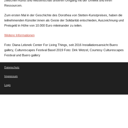
zwischen Kunst und Wissenschaft unseren Umgang mit der Umwelt und ihren
Ressourcen.
Zum ersten Mal in der Geschichte des Dorothea von Stetten-Kunstpreises, haben die
teilnehmenden Künstler:innen als Geste der Solidarität entschieden, Auszeichnung und
Preisgeld in Höhe von 10.000 Euro miteinander zu teilen.
Weitere Informationen
Foto: Diana Lelonek Center For Living Things, seit 2016 Installationsansicht Buero
gallery, Culturescapes Festival Basel 2019 Foto: Dirk Wetzel, Courtesy Culturescapes
Festival und Buero gallery
Datenschutz
Impressum
Login