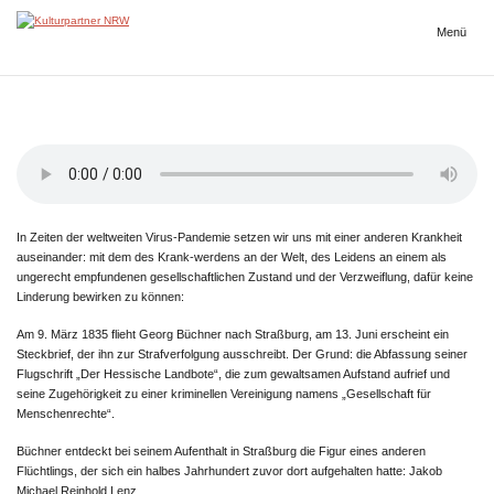
Zum
Inhalt
Menü
Kulturpartner
springen
NRW
In Zeiten der weltweiten Virus-Pandemie setzen wir uns mit einer anderen Krankheit
auseinander: mit dem des Krank-werdens an der Welt, des Leidens an einem als
ungerecht empfundenen gesellschaftlichen Zustand und der Verzweiflung, dafür keine
Linderung bewirken zu können:
Am 9. März 1835 flieht Georg Büchner nach Straßburg, am 13. Juni erscheint ein
Steckbrief, der ihn zur Strafverfolgung ausschreibt. Der Grund: die Abfassung seiner
Flugschrift „Der Hessische Landbote“, die zum gewaltsamen Aufstand aufrief und
seine Zugehörigkeit zu einer kriminellen Vereinigung namens „Gesellschaft für
Menschenrechte“.
Büchner entdeckt bei seinem Aufenthalt in Straßburg die Figur eines anderen
Flüchtlings, der sich ein halbes Jahrhundert zuvor dort aufgehalten hatte: Jakob
Michael Reinhold Lenz.