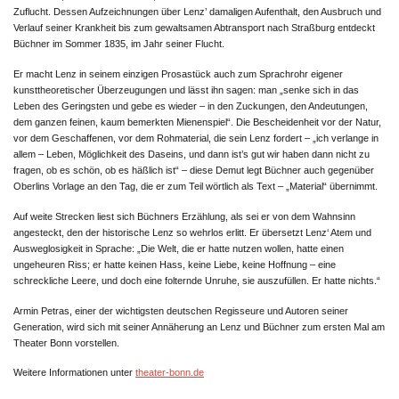
Zuflucht. Dessen Aufzeichnungen über Lenz’ damaligen Aufenthalt, den Ausbruch und
Verlauf seiner Krankheit bis zum gewaltsamen Abtransport nach Straßburg entdeckt
Büchner im Sommer 1835, im Jahr seiner Flucht.
Er macht Lenz in seinem einzigen Prosastück auch zum Sprachrohr eigener
kunsttheoretischer Überzeugungen und lässt ihn sagen: man „senke sich in das
Leben des Geringsten und gebe es wieder – in den Zuckungen, den Andeutungen,
dem ganzen feinen, kaum bemerkten Mienenspiel“. Die Bescheidenheit vor der Natur,
vor dem Geschaffenen, vor dem Rohmaterial, die sein Lenz fordert – „ich verlange in
allem – Leben, Möglichkeit des Daseins, und dann ist’s gut wir haben dann nicht zu
fragen, ob es schön, ob es häßlich ist“ – diese Demut legt Büchner auch gegenüber
Oberlins Vorlage an den Tag, die er zum Teil wörtlich als Text – „Material“ übernimmt.
Auf weite Strecken liest sich Büchners Erzählung, als sei er von dem Wahnsinn
angesteckt, den der historische Lenz so wehrlos erlitt. Er übersetzt Lenz‘ Atem und
Ausweglosigkeit in Sprache: „Die Welt, die er hatte nutzen wollen, hatte einen
ungeheuren Riss; er hatte keinen Hass, keine Liebe, keine Hoffnung – eine
schreckliche Leere, und doch eine folternde Unruhe, sie auszufüllen. Er hatte nichts.“
Armin Petras, einer der wichtigsten deutschen Regisseure und Autoren seiner
Generation, wird sich mit seiner Annäherung an Lenz und Büchner zum ersten Mal am
Theater Bonn vorstellen.
Weitere Informationen unter
theater-bonn.de