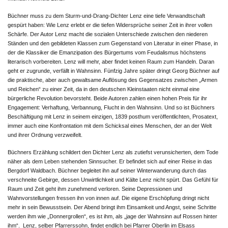
Büchner muss zu dem Sturm-und-Drang-Dichter Lenz eine tiefe Verwandtschaft
gespürt haben: Wie Lenz erlebt er die tiefen Widersprüche seiner Zeit in ihrer vollen
Schärfe. Der Autor Lenz macht die sozialen Unterschiede zwischen den niederen
Ständen und den gebildeten Klassen zum Gegenstand von Literatur in einer Phase, in
der die Klassiker die Emanzipation des Bürgertums vom Feudalismus höchstens
literarisch vorbereiten. Lenz will mehr, aber findet keinen Raum zum Handeln. Daran
geht er zugrunde, verfällt in Wahnsinn. Fünfzig Jahre später dringt Georg Büchner auf
die praktische, aber auch gewaltsame Auflösung des Gegensatzes zwischen „Armen
und Reichen“ zu einer Zeit, da in den deutschen Kleinstaaten nicht einmal eine
bürgerliche Revolution bevorsteht. Beide Autoren zahlen einen hohen Preis für ihr
Engagement: Verhaftung, Verbannung, Flucht in den Wahnsinn. Und so ist Büchners
Beschäftigung mit Lenz in seinem einzigen, 1839 posthum veröffentlichten, Prosatext,
immer auch eine Konfrontation mit dem Schicksal eines Menschen, der an der Welt
und ihrer Ordnung verzweifelt.
Büchners Erzählung schildert den Dichter Lenz als zutiefst verunsicherten, dem Tode
näher als dem Leben stehenden Sinnsucher. Er befindet sich auf einer Reise in das
Bergdorf Waldbach. Büchner begleitet ihn auf seiner Winterwanderung durch das
verschneite Gebirge, dessen Unwirtlichkeit und Kälte Lenz nicht spürt. Das Gefühl für
Raum und Zeit geht ihm zunehmend verloren. Seine Depressionen und
Wahnvorstellungen fressen ihn von innen auf. Die eigene Erschöpfung dringt nicht
mehr in sein Bewusstsein. Der Abend bringt ihm Einsamkeit und Angst, seine Schritte
werden ihm wie „Donnergrollen“, es ist ihm, als „jage der Wahnsinn auf Rossen hinter
ihm“. Lenz, selber Pfarrerssohn, findet endlich bei Pfarrer Oberlin im Elsass