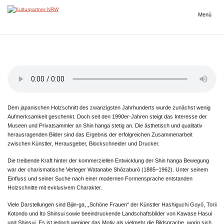
Zum
Inhalt
Menü
Kulturpartner
springen
NRW
Dem japanischen Holzschnitt des zwanzigsten Jahrhunderts wurde zunächst wenig
Aufmerksamkeit geschenkt. Doch seit den 1990er-Jahren steigt das Interesse der
Museen und Privatsammler an Shin hanga stetig an. Die ästhetisch und qualitativ
herausragenden Bilder sind das Ergebnis der erfolgreichen Zusammenarbeit
zwischen Künstler, Herausgeber, Blockschneider und Drucker.
Die treibende Kraft hinter der kommerziellen Entwicklung der Shin hanga Bewegung
war der charismatische Verleger Watanabe Shōzaburō (1885–1962). Unter seinem
Einfluss und seiner Suche nach einer modernen Formensprache entstanden
Holzschnitte mit exklusivem Charakter.
Viele Darstellungen sind Bijin-ga, „Schöne Frauen“ der Künstler Hashiguchi Goyō, Torii
Kotondo und Ito Shinsui sowie beeindruckende Landschaftsbilder von Kawase Hasui
und Shinsui. Es ist jedoch weniger das Motiv als vielmehr die Bildsprache, worin sich