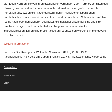
die Neuen Holzschnitte von ihren traditionellen Vorgängern, den Farbholzschnitten des
Ukiyo-e, unterscheiden. Sie zeichnen sich zudem durch eine große technische
Perfektion aus. Waren die Frauendarstellungen im klassischen japanischen
Farbholzschnitt stark stilisiert und idealisiert, sind die weiblichen Schönheiten im Shin
hanga nach lebenden Modellen gearbeitet, die individuell erkennbar sind und ihre
Emotionen zeigen. Die Landschaftsdarstellungen erscheinen mitunter
impressionistisch. Durch eine breite Palette an Farbnuancen wurden stimmungsvolle
Resultate erzielt.
Weitere Informationen
Foto: Der See Kawaguchi, Watanabe Shozaburo (Kako) (1885–1962),
Farbholzschnitt, 43 x 29,2 cm, Japan, Frühjahr 1937 © Privatsammlung, Niederlande
Datenschutz
Impressum
Login