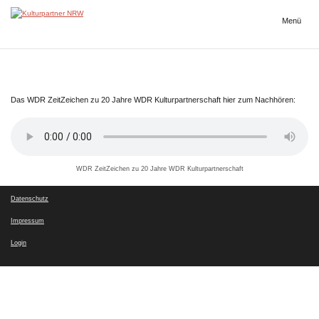
Zum
Inhalt
Menü
Kulturpartner
springen
NRW
Das WDR ZeitZeichen zu 20 Jahre WDR Kulturpartnerschaft hier zum Nachhören:
WDR ZeitZeichen zu 20 Jahre WDR Kulturpartnerschaft
Datenschutz
Impressum
Login