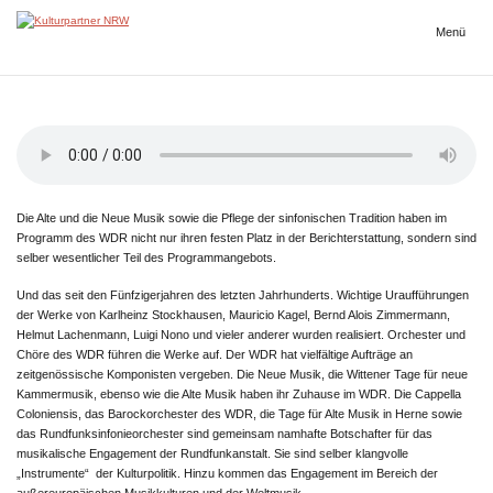
Zum
Inhalt
Menü
Kulturpartner
springen
NRW
Die Alte und die Neue Musik sowie die Pflege der sinfonischen Tradition haben im
Programm des WDR nicht nur ihren festen Platz in der Berichterstattung, sondern sind
selber wesentlicher Teil des Programmangebots.
Und das seit den Fünfzigerjahren des letzten Jahrhunderts. Wichtige Uraufführungen
der Werke von Karlheinz Stockhausen, Mauricio Kagel, Bernd Alois Zimmermann,
Helmut Lachenmann, Luigi Nono und vieler anderer wurden realisiert. Orchester und
Chöre des WDR führen die Werke auf. Der WDR hat vielfältige Aufträge an
zeitgenössische Komponisten vergeben. Die Neue Musik, die Wittener Tage für neue
Kammermusik, ebenso wie die Alte Musik haben ihr Zuhause im WDR. Die Cappella
Coloniensis, das Barockorchester des WDR, die Tage für Alte Musik in Herne sowie
das Rundfunksinfonieorchester sind gemeinsam namhafte Botschafter für das
musikalische Engagement der Rundfunkanstalt. Sie sind selber klangvolle
„Instrumente“ der Kulturpolitik. Hinzu kommen das Engagement im Bereich der
außereuropäischen Musikkulturen und der Weltmusik.