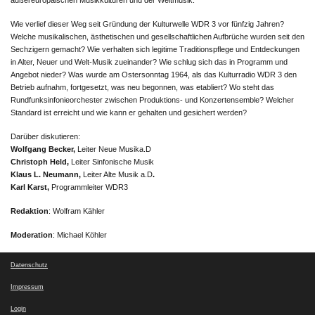
Wie verlief dieser Weg seit Gründung der Kulturwelle WDR 3 vor fünfzig Jahren?
Welche musikalischen, ästhetischen und gesellschaftlichen Aufbrüche wurden seit den
Sechzigern gemacht? Wie verhalten sich legitime Traditionspflege und Entdeckungen
in Alter, Neuer und Welt-Musik zueinander? Wie schlug sich das in Programm und
Angebot nieder? Was wurde am Ostersonntag 1964, als das Kulturradio WDR 3 den
Betrieb aufnahm, fortgesetzt, was neu begonnen, was etabliert? Wo steht das
Rundfunksinfonieorchester zwischen Produktions- und Konzertensemble? Welcher
Standard ist erreicht und wie kann er gehalten und gesichert werden?
Darüber diskutieren:
Wolfgang Becker,
Leiter Neue Musika.D
Christoph Held,
Leiter Sinfonische Musik
Klaus L. Neumann,
Leiter Alte Musik a.D
.
Karl Karst,
Programmleiter WDR3
Redaktion
: Wolfram Kähler
Moderation
: Michael Köhler
Datenschutz
Impressum
Login