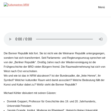
Zum
Inhalt
Menü
Kulturpartner
springen
NRW
Die Bonner Republik lebt fort. Sie ist nicht wie die Weimarer Republik untergegangen,
sondern hat sich transformiert. Seit Parlaments- und Regierungsumzug sprechen wir
von der „Berliner Republik“. Dreißig Jahre nach der Wiedervereinigung ist die
Frühgeschichte der BRD vielen Bürgern fremd. Die Raumwahrnehmung hat sich von
West nach Ost verschoben.
Wo und wie ist das in NRW abzulesen? Ist der Bundesadler, die „fette Henne“, ihr
Symbol? Welcher kultureller Raum wird damit assoziiert? Welche Bedeutung fällt der
Kunst und Kultur dabei zu? Wofür steht die Bonner Republik?
Michael Köhler diskutiert mit seinen Gästen:
Dominik Geppert, Professor für Geschichte des 19. und 20. Jahrhunderts,
Universität Potsdam
Jasmin Grande, Institut „Moderne im Rheinland“, Heinrich-Heine-Universität