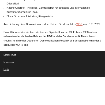
Düsseldorf
Nadine Oberste – Hetbleck, Zentralinstitut für deutsche und internationale
Kunstmarktforschung, Köln
Elmar Scheuren, Historiker, Königswinter
Aufzeichnung einer Diskussion aus dem Kleinen Sendesaal des
WDR
am 18.01.2022
Foto: Während des deutsch-deutschen Gipfeltreffens am 13. Februar 1990 wehen
nebeneinander die beiden Fahnen der DDR und der Bundesrepublik Deutschland
(rechts )und die der Deutschen Demokratischen Republik einträchtig nebeneinander. |
Bildquelle: WDR / dpa
Datenschutz
Impressum
Login