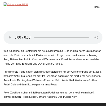
Zum
Inhalt
Menü
Kulturpartner
springen
NRW
WDR 3 sendet ab September die neue Diskursreihe „Des Pudels Kern“, die monatlich
auch als Podcast erscheint. Diskutiert werden Fragen rund um klassische Musik,
Pop, Philosophie, Politik, Kunst und Wissenschaft. Konzipiert und moderiert wird die
Reihe von Elisa Erkelenz und David-Maria Gramse.
Für die erste Folge haben sich die Moderator:innen mit der Gretchenfrage der Klassik
befasst: Wofür brauchen wir sie? Im Gespräch dazu sind sie hierfür mit der Sängerin
Anna Lucia Richter, dem Weltraum-Forscher Felix Kubin, Ralf Köster vom Golden
Pudel Club und dem Soziologen Hartmut Rosa.
Foto: Zwei Menschen mit fellbesetzten Pudelmasken auf dem Kopf, einmal weiß,
einmal schwarz. | Bildquelle: Gerhard Kuehne / Des Pudels Kern