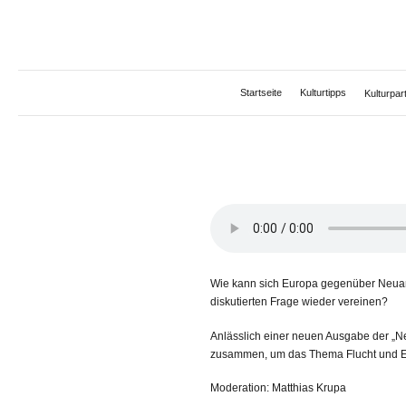
Zum
Inhalt
springen
Startseite
Kulturtipps
Kulturpa
Wie kann sich Europa gegenüber Neuank
diskutierten Frage wieder vereinen?
Anlässlich einer neuen Ausgabe der „N
zusammen, um das Thema Flucht und Ei
Moderation: Matthias Krupa