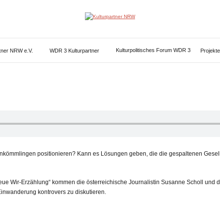
Kulturpartner
NRW
Kulturpolitisches Forum WDR 3
rtner NRW e.V.
WDR 3 Kulturpartner
Projekte
ömmlingen positionieren? Kann es Lösungen geben, die die gespaltenen Gesellsc
eue Wir-Erzählung“ kommen die österreichische Journalistin Susanne Scholl und 
nwanderung kontrovers zu diskutieren.