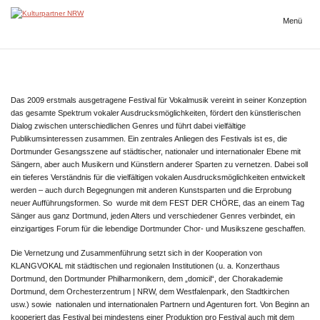
Zum
Inhalt
Menü
Kulturpartner
springen
NRW
Das 2009 erstmals ausgetragene Festival für Vokalmusik vereint in seiner Konzeption
das gesamte Spektrum vokaler Ausdrucksmöglichkeiten, fördert den künstlerischen
Dialog zwischen unterschiedlichen Genres und führt dabei vielfältige
Publikumsinteressen zusammen. Ein zentrales Anliegen des Festivals ist es, die
Dortmunder Gesangsszene auf städtischer, nationaler und internationaler Ebene mit
Sängern, aber auch Musikern und Künstlern anderer Sparten zu vernetzen. Dabei soll
ein tieferes Verständnis für die vielfältigen vokalen Ausdrucksmöglichkeiten entwickelt
werden – auch durch Begegnungen mit anderen Kunstsparten und die Erprobung
neuer Aufführungsformen. So wurde mit dem FEST DER CHÖRE, das an einem Tag
Sänger aus ganz Dortmund, jeden Alters und verschiedener Genres verbindet, ein
einzigartiges Forum für die lebendige Dortmunder Chor- und Musikszene geschaffen.
Die Vernetzung und Zusammenführung setzt sich in der Kooperation von
KLANGVOKAL mit städtischen und regionalen Institutionen (u. a. Konzerthaus
Dortmund, den Dortmunder Philharmonikern, dem „domicil“, der Chorakademie
Dortmund, dem Orchesterzentrum | NRW, dem Westfalenpark, den Stadtkirchen
usw.) sowie nationalen und internationalen Partnern und Agenturen fort. Von Beginn an
kooperiert das Festival bei mindestens einer Produktion pro Festival auch mit dem