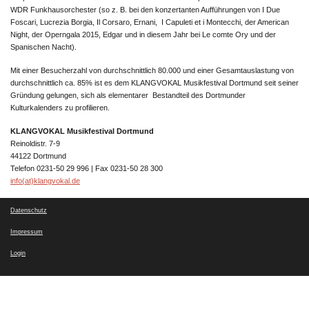
WDR Funkhausorchester (so z. B. bei den konzertanten Aufführungen von I Due
Foscari, Lucrezia Borgia, Il Corsaro, Ernani, I Capuleti et i Montecchi, der American
Night, der Operngala 2015, Edgar und in diesem Jahr bei Le comte Ory und der
Spanischen Nacht).
Mit einer Besucherzahl von durchschnittlich 80.000 und einer Gesamtauslastung von
durchschnittlich ca. 85% ist es dem KLANGVOKAL Musikfestival Dortmund seit seiner
Gründung gelungen, sich als elementarer Bestandteil des Dortmunder
Kulturkalenders zu profilieren.
KLANGVOKAL Musikfestival Dortmund
Reinoldistr. 7-9
44122 Dortmund
Telefon 0231-50 29 996 | Fax 0231-50 28 300
info(at)klangvokal.de
Datenschutz
Impressum
Login