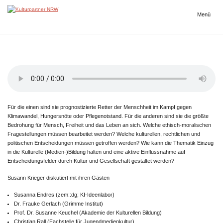
Zum
Inhalt
Menü
Kulturpartner
springen
NRW
Für die einen sind sie prognostizierte Retter der Menschheit im Kampf gegen
Klimawandel, Hungersnöte oder Pflegenotstand. Für die anderen sind sie die größte
Bedrohung für Mensch, Freiheit und das Leben an sich. Welche ethisch-moralischen
Fragestellungen müssen bearbeitet werden? Welche kulturellen, rechtlichen und
politischen Entscheidungen müssen getroffen werden? Wie kann die Thematik Einzug
in die Kulturelle (Medien-)Bildung halten und eine aktive Einflussnahme auf
Entscheidungsfelder durch Kultur und Gesellschaft gestaltet werden?
Susann Krieger diskutiert mit ihren Gästen
Susanna Endres (zem::dg; KI-Ideenlabor)
Dr. Frauke Gerlach (Grimme Institut)
Prof. Dr. Susanne Keuchel (Akademie der Kulturellen Bildung)
Christian Rall (Fachstelle für Jugendmedienkultur)