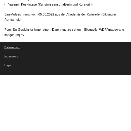
Yasemin Keskintepe (Kunstwissenschaftlerin und Kuratorin)
Eine Aufzeichnung vom 05.05.2022 aus der Akademie der Kulturellen Bildung in
Remscheid.
Foto: Ein Gesicht ist hinter einem Datennetz zu sehen. | Bildquelle: WDR/imago/vario
images [m] cv
Datenschutz
Impressum
Login