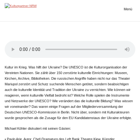
Zum
Inhalt
Menü
Kulturpartner
springen
NRW
Kultur im Krieg. Was hilft der Ukraine? Die UNESCO ist die Kulturorganisation der
Vereinten Nationen. Sie zählt über 150 zerstörte kulturelle Einrichtungen: Museen,
Kirchen, Archive, Bibliotheken. Die russischen Angriffe haben nicht nur das Theater
Mariupol zerstört und Schutz suchende Menschen getötet, sondern beabsichtigen
auch die kulturelle Identität und Tradition der Ukraine zu vernichten. Wie können wir
reagieren, wenn kulturelle Vielfalt bedroht ist? Welche Rolle spielen die Instrumente
und Netzwerke der UNESCO? Wie verändert das die kulturelle Bildung? Was wissen
wir voneinander? Das waren einige Fragen auf der Mitgliederversammlung der
Deutschen UNESCO-Kommission in Berlin. Nicht über, sondern mit Kulturakteuren
wurde gesprochen als die Zusage für den EU-Kandidatenstaus der Ukraine erfolgte.
Michael Köhler diskutiert mit seinen Gästen:
• Pavlo Arie, Autor, Chef-Dramaturg des Left Bank Theatre Kiew, Künstler