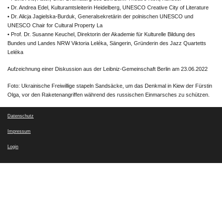
• Dr. Andrea Edel, Kulturamtsleiterin Heidelberg, UNESCO Creative City of Literature
• Dr. Alicja Jagielska-Burduk, Generalsekretärin der polnischen UNESCO und
UNESCO Chair for Cultural Property La
• Prof. Dr. Susanne Keuchel, Direktorin der Akademie für Kulturelle Bildung des
Bundes und Landes NRW Viktoria Leléka, Sängerin, Gründerin des Jazz Quartetts
Leléka
Aufzeichnung einer Diskussion aus der Leibniz-Gemeinschaft Berlin am 23.06.2022
Foto: Ukrainische Freiwillige stapeln Sandsäcke, um das Denkmal in Kiew der Fürstin
Olga, vor den Raketenangriffen während des russischen Einmarsches zu schützen.
Datenschutz
Impressum
Login