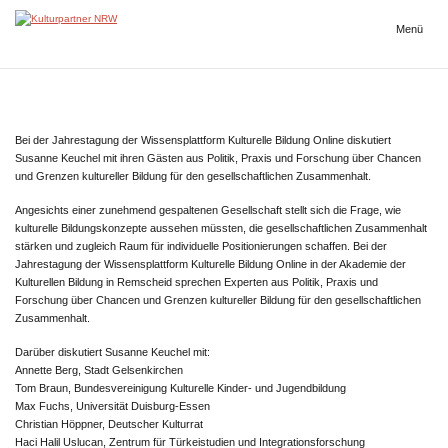
Zum
Inhalt
Menü
Kulturpartner
springen
NRW
Bei der Jahrestagung der Wissensplattform Kulturelle Bildung Online diskutiert
Susanne Keuchel mit ihren Gästen aus Politik, Praxis und Forschung über Chancen
und Grenzen kultureller Bildung für den gesellschaftlichen Zusammenhalt.
Angesichts einer zunehmend gespaltenen Gesellschaft stellt sich die Frage, wie
kulturelle Bildungskonzepte aussehen müssten, die gesellschaftlichen Zusammenhalt
stärken und zugleich Raum für individuelle Positionierungen schaffen. Bei der
Jahrestagung der Wissensplattform Kulturelle Bildung Online in der Akademie der
Kulturellen Bildung in Remscheid sprechen Experten aus Politik, Praxis und
Forschung über Chancen und Grenzen kultureller Bildung für den gesellschaftlichen
Zusammenhalt.
Darüber diskutiert Susanne Keuchel mit:
Annette Berg, Stadt Gelsenkirchen
Tom Braun, Bundesvereinigung Kulturelle Kinder- und Jugendbildung
Max Fuchs, Universität Duisburg-Essen
Christian Höppner, Deutscher Kulturrat
Haci Halil Uslucan, Zentrum für Türkeistudien und Integrationsforschung