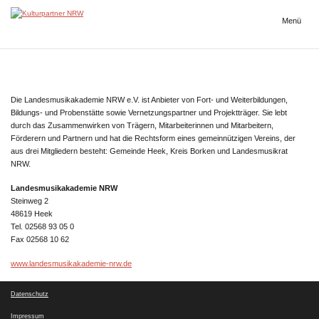
Zum
Inhalt
Menü
Kulturpartner
springen
NRW
Die Landesmusikakademie NRW e.V. ist Anbieter von Fort- und Weiterbildungen,
Bildungs- und Probenstätte sowie Vernetzungspartner und Projektträger. Sie lebt
durch das Zusammenwirken von Trägern, Mitarbeiterinnen und Mitarbeitern,
Förderern und Partnern und hat die Rechtsform eines gemeinnützigen Vereins, der
aus drei Mitgliedern besteht: Gemeinde Heek, Kreis Borken und Landesmusikrat
NRW.
Landesmusikakademie NRW
Steinweg 2
48619 Heek
Tel. 02568 93 05 0
Fax 02568 10 62
www.landesmusikakademie-nrw.de
Datenschutz
Impressum