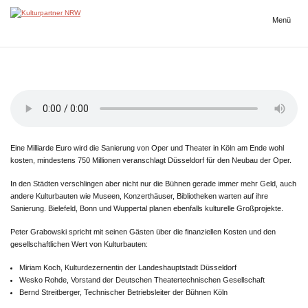
Zum
Inhalt
Menü
Kulturpartner
springen
NRW
Eine Milliarde Euro wird die Sanierung von Oper und Theater in Köln am Ende wohl
kosten, mindestens 750 Millionen veranschlagt Düsseldorf für den Neubau der Oper.
In den Städten verschlingen aber nicht nur die Bühnen gerade immer mehr Geld, auch
andere Kulturbauten wie Museen, Konzerthäuser, Bibliotheken warten auf ihre
Sanierung. Bielefeld, Bonn und Wuppertal planen ebenfalls kulturelle Großprojekte.
Peter Grabowski spricht mit seinen Gästen über die finanziellen Kosten und den
gesellschaftlichen Wert von Kulturbauten:
Miriam Koch, Kulturdezernentin der Landeshauptstadt Düsseldorf
Wesko Rohde, Vorstand der Deutschen Theatertechnischen Gesellschaft
Bernd Streitberger, Technischer Betriebsleiter der Bühnen Köln