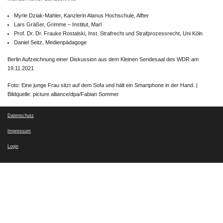
Myrle Dziak-Mahler, Kanzlerin Alanus Hochschule, Alfter
Lars Gräßer, Grimme – Institut, Marl
Prof. Dr. Dr. Frauke Rostalski, Inst. Strafrecht und Strafprozessrecht, Uni Köln
Daniel Seitz, Medienpädagoge
Berlin Aufzeichnung einer Diskussion aus dem Kleinen Sendesaal des WDR am
19.11.2021
Foto: Eine junge Frau sitzt auf dem Sofa und hält ein Smartphone in der Hand. |
Bildquelle: picture alliance/dpa/Fabian Sommer
Datenschutz
Impressum
Login