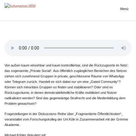
Zum
Inhalt
Menü
Kulturpartner
springen
NRW
Von außen kaum einsehbar und kaum kontrollierbar, sind die Rückzugsorte im Netz:
das sogenannte „Private Social“. Aus öffentlich zugänglichen Bereichen des Netzes
ziehen sich zunehmend Gruppen in private, geschlossene Räume von WhatsApp
oder Telegram zurück. Handelt es sich dabei nur um eine „Gated Community“?
Können sich minoritäre Gruppen so finden und stabilisieren? Oder sind es
Rückzugsräume, in denen demokratiefeindliche Kräfte mobilisiert und Nutzer
radikalisiert werden? Sind das gegenwärtige Strafrecht und die Medienbildung dem
Problem gewachsen?
Fragestellungen in der Diskussions-Reihe über „Fragmentierte Öffentlichkeiten“,
veranstaltet vom Forschungskolleg der Uni Köln in Zusammenarbeit mit der Grimme
Akademie.
Michael Köhler diskutiert mit: