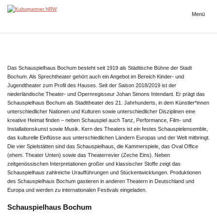
Zum
Inhalt
Menü
Kulturpartner
springen
NRW
Das Schauspielhaus Bochum besteht seit 1919 als Städtische Bühne der Stadt
Bochum. Als Sprechtheater gehört auch ein Angebot im Bereich Kinder- und
Jugendtheater zum Profil des Hauses. Seit der Saison 2018/2019 ist der
niederländische Theater- und Opernregisseur Johan Simons Intendant. Er prägt das
Schauspielhaus Bochum als Stadttheater des 21. Jahrhunderts, in dem Künstler*innen
unterschiedlicher Nationen und Kulturen sowie unterschiedlicher Disziplinen eine
kreative Heimat finden – neben Schauspiel auch Tanz, Performance, Film- und
Installationskunst sowie Musik. Kern des Theaters ist ein festes Schauspielensemble,
das kulturelle Einflüsse aus unterschiedlichen Ländern Europas und der Welt mitbringt.
Die vier Spielstätten sind das Schauspielhaus, die Kammerspiele, das Oval Office
(ehem. Theater Unten) sowie das Theaterrevier (Zeche Eins). Neben
zeitgenössischen Interpretationen großer und klassischer Stoffe zeigt das
Schauspielhaus zahlreiche Uraufführungen und Stückentwicklungen. Produktionen
des Schauspielhaus Bochum gastieren in anderen Theatern in Deutschland und
Europa und werden zu internationalen Festivals eingeladen.
Schauspielhaus Bochum