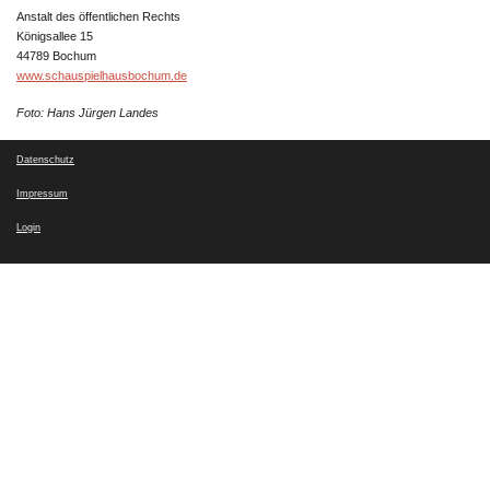
Anstalt des öffentlichen Rechts
Königsallee 15
44789 Bochum
www.schauspielhausbochum.de
Foto: Hans Jürgen Landes
Datenschutz
Impressum
Login