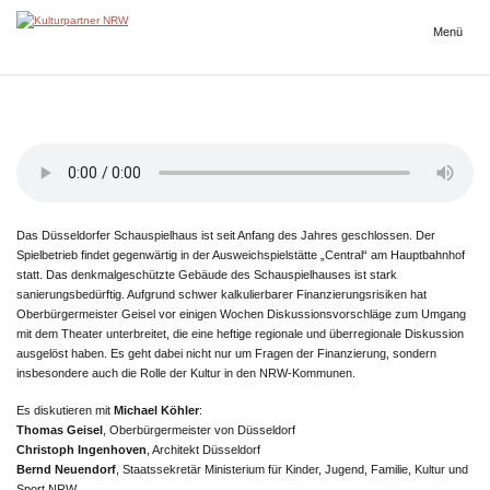
Zum
Inhalt
Menü
Kulturpartner
springen
NRW
Das Düsseldorfer Schauspielhaus ist seit Anfang des Jahres geschlossen. Der
Spielbetrieb findet gegenwärtig in der Ausweichspielstätte „Central“ am Hauptbahnhof
statt. Das denkmalgeschützte Gebäude des Schauspielhauses ist stark
sanierungsbedürftig. Aufgrund schwer kalkulierbarer Finanzierungsrisiken hat
Oberbürgermeister Geisel vor einigen Wochen Diskussionsvorschläge zum Umgang
mit dem Theater unterbreitet, die eine heftige regionale und überregionale Diskussion
ausgelöst haben. Es geht dabei nicht nur um Fragen der Finanzierung, sondern
insbesondere auch die Rolle der Kultur in den NRW-Kommunen.
Es diskutieren mit
Michael Köhler
:
Thomas Geisel
, Oberbürgermeister von Düsseldorf
Christoph Ingenhoven
, Architekt Düsseldorf
Bernd Neuendorf
, Staatssekretär Ministerium für Kinder, Jugend, Familie, Kultur und
Sport NRW