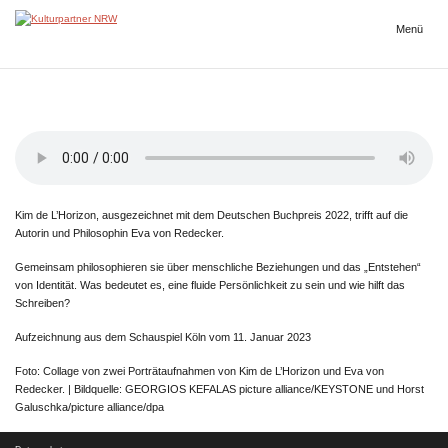
Zum
Inhalt
Menü
Kulturpartner
springen
NRW
Kim de L’Horizon, ausgezeichnet mit dem Deutschen Buchpreis 2022, trifft auf die
Autorin und Philosophin Eva von Redecker.
Gemeinsam philosophieren sie über menschliche Beziehungen und das „Entstehen“
von Identität. Was bedeutet es, eine fluide Persönlichkeit zu sein und wie hilft das
Schreiben?
Aufzeichnung aus dem Schauspiel Köln vom 11. Januar 2023
Foto: Collage von zwei Porträtaufnahmen von Kim de L’Horizon und Eva von
Redecker. | Bildquelle: GEORGIOS KEFALAS picture alliance/KEYSTONE und Horst
Galuschka/picture alliance/dpa