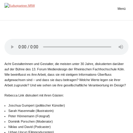
Zum
Inhalt
Menü
Kulturpartner
springen
NRW
Acht Gestalterinnen und Gestalter, die meisten unter 30 Jahre, diskutierten darüber
auf der Bühne des 13. Forum Mediendesign der Rheinischen Fachhochschule Köln.
Wie beeinflusst es ihre Arbeit, dass sie mit stetigem Informations-Überfluss
aufgewachsen sind – und dass sie dazu beitragen? Welche Werte legen sie ihrer
Arbeit zugrunde? Und wie sehen sie ihre gesellschaftliche Verantwortung im Design?
Rebecca Link diskutiert mit ihren Gästen:
Joschua Gumpert (politischer Künstler)
Sarah Hasenmaile (Illustratorin)
Peter Hönnemann (Fotograf)
Dominik Porschen (Moderator)
Niklas und David (Podcaster)
Urban Uncut (Filmproduzenten)