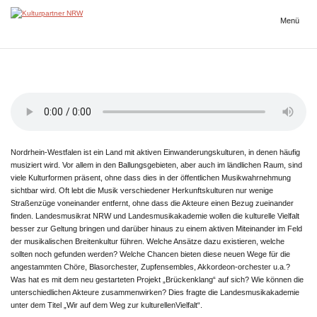
Zum
Inhalt
Menü
Kulturpartner
springen
NRW
Nordrhein-Westfalen ist ein Land mit aktiven Einwanderungskulturen, in denen häufig
musiziert wird. Vor allem in den Ballungsgebieten, aber auch im ländlichen Raum, sind
viele Kulturformen präsent, ohne dass dies in der öffentlichen Musikwahrnehmung
sichtbar wird. Oft lebt die Musik verschiedener Herkunftskulturen nur wenige
Straßenzüge voneinander entfernt, ohne dass die Akteure einen Bezug zueinander
finden. Landesmusikrat NRW und Landesmusikakademie wollen die kulturelle Vielfalt
besser zur Geltung bringen und darüber hinaus zu einem aktiven Miteinander im Feld
der musikalischen Breitenkultur führen. Welche Ansätze dazu existieren, welche
sollten noch gefunden werden? Welche Chancen bieten diese neuen Wege für die
angestammten Chöre, Blasorchester, Zupfensembles, Akkordeon-orchester u.a.?
Was hat es mit dem neu gestarteten Projekt „Brückenklang“ auf sich? Wie können die
unterschiedlichen Akteure zusammenwirken? Dies fragte die Landesmusikakademie
unter dem Titel „Wir auf dem Weg zur kulturellenVielfalt“.