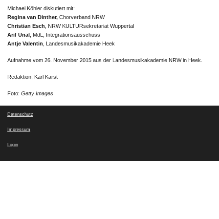
Michael Köhler diskutiert mit:
Regina van Dinther,
Chorverband NRW
Christian Esch
, NRW KULTURsekretariat Wuppertal
Arif Ünal
, MdL, Integrationsausschuss
Antje Valentin
, Landesmusikakademie Heek
Aufnahme vom 26. November 2015 aus der Landesmusikakademie NRW in Heek.
Redaktion: Karl Karst
Foto:
Getty Images
Datenschutz
Impressum
Login