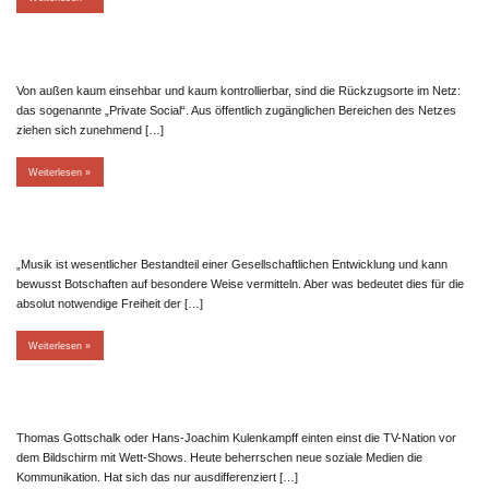
Von außen kaum einsehbar und kaum kontrollierbar, sind die Rückzugsorte im Netz:
das sogenannte „Private Social“. Aus öffentlich zugänglichen Bereichen des Netzes
ziehen sich zunehmend […]
Weiterlesen
„Musik ist wesentlicher Bestandteil einer Gesellschaftlichen Entwicklung und kann
bewusst Botschaften auf besondere Weise vermitteln. Aber was bedeutet dies für die
absolut notwendige Freiheit der […]
Weiterlesen
Thomas Gottschalk oder Hans-Joachim Kulenkampff einten einst die TV-Nation vor
dem Bildschirm mit Wett-Shows. Heute beherrschen neue soziale Medien die
Kommunikation. Hat sich das nur ausdifferenziert […]