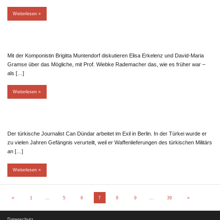
Weiterlesen
Mit der Komponistin Brigitta Muntendorf diskutieren Elisa Erkelenz und David-Maria
Gramse über das Mögliche, mit Prof. Wiebke Rademacher das, wie es früher war –
als […]
Weiterlesen
Der türkische Journalist Can Dündar arbeitet im Exil in Berlin. In der Türkei wurde er
zu vielen Jahren Gefängnis verurteilt, weil er Waffenlieferungen des türkischen Militärs
an […]
Weiterlesen
Beitragsnavigation
Vorherige
Nächste
«
1
…
5
6
7
8
9
…
39
»
Beiträge
Beiträge
Datenschutz