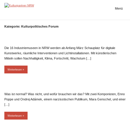
Zum
Inhalt
Menü
Kulturpartner
springen
NRW
Kategorie:
Kulturpolitisches Forum
Die 16 Industriemuseen in NRW werden ab Anfang März Schauplatz für digitale
Kunstwerke, räumliche Interventionen und Lichtinstallationen. Mit künstlerischen
Mitteln sollen Nachhaltigkeit, Klima, Fortschritt, Wachstum […]
Weiterlesen
Was ist normal? Was nicht, und wofür brauchen wir das? Mit zwei Komponisten, Enno
Poppe und Ondrej Adámek, einem narzisstischen Publikum, Mara Genschel, und einer
[…]
Weiterlesen